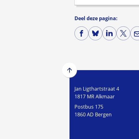
Deel deze pagina:
(Verwijst
(Verwijst
(Verwijst
(Verwi
naar
naar
naar
naar
een
een
een
een
externe
externe
externe
exter
website)
website)
website)
websi
Scroll
naar
Jan Ligthartstraat 4
boven
1817 MR Alkmaar
naar
het
Postbus 175
begin
1860 AD Bergen
van
de
paginainhoud