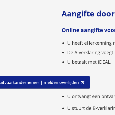
Ge
Aangifte doo
de
ent
toe
Online aangifte vo
o
ee
U heeft eHerkenning n
wa
De A-verklaring voegt u
te
U betaalt met iDEAL.
sel
uitvaartondernemer | melden overlijden
(Verwijst
naar
U ontvangt een ontvan
een
externe
U stuurt de B-verklari
website)