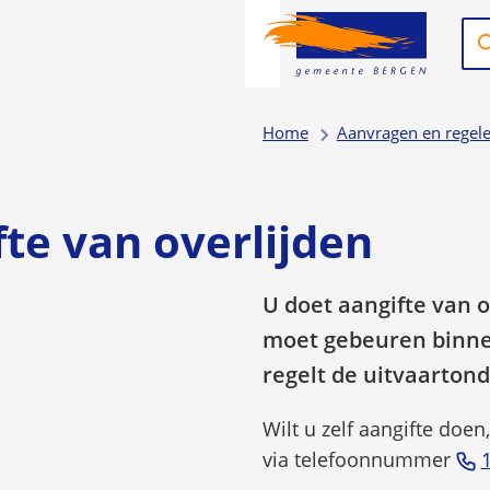
Aa
Zo
Wa
en
res
be
Home
Aanvragen en regel
zij
ku
je
te van overlijden
hi
na
U doet aangifte van o
do
pijl
moet gebeuren binne
om
regelt de uitvaartond
en
om
Wilt u zelf aangifte doe
te
via telefoonnummer
geb