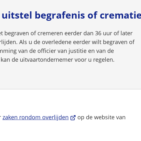
exter
itstel begrafenis of cremati
websi
t begraven of cremeren eerder dan 36 uur of later
ijden. Als u de overledene eerder wilt begraven of
ming van de officier van justitie en van de
 kan de uitvaartondernemer voor u regelen.
(Verwijst
r
zaken rondom overlijden
op de website van
naar
een