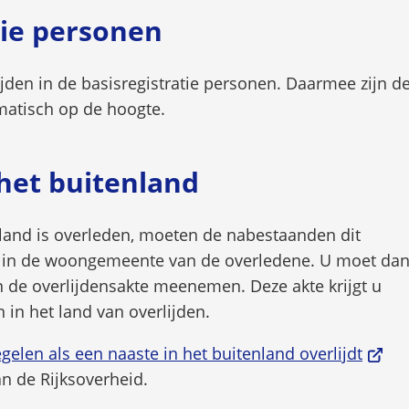
tie personen
lijden in de basisregistratie personen. Daarmee zijn d
atisch op de hoogte.
 het buitenland
nland is overleden, moeten de nabestaanden dit
n in de woongemeente van de overledene. U moet da
van de overlijdensakte meenemen. Deze akte krijgt u
n in het land van overlijden.
(Verwi
egelen als een naaste in het buitenland overlijdt
naar
n de Rijksoverheid.
een