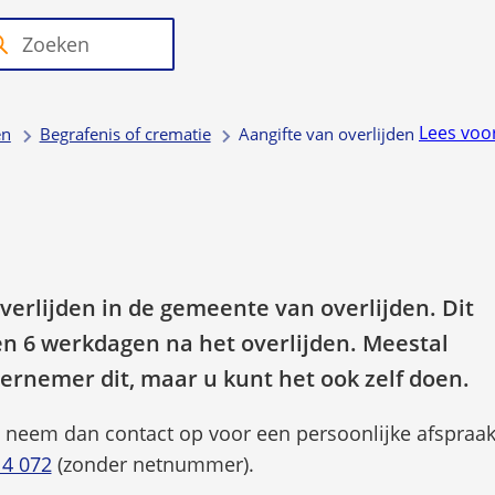
Raad
nvragen
Over de
en
eken
nneer
 regelen
gemeente
College
ultaten
schikbaar
Lees voo
en
Begrafenis of crematie
Aangifte van overlijden
n
n
erdoor
vigeren
verlijden in de gemeente van overlijden. Dit
or
n 6 werkdagen na het overlijden. Meestal
hoog
ernemer dit, maar u kunt het ook zelf doen.
laag
n, neem dan contact op voor een persoonlijke afspraa
(Verwijst
14 072
(zonder netnummer).
ruiken.
naar