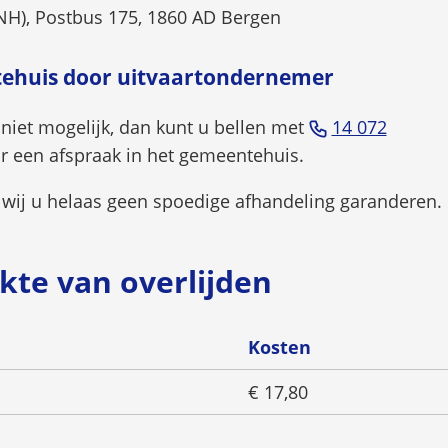
H), Postbus 175, 1860 AD Bergen
tehuis door uitvaartondernemer
(Verwij
u niet mogelijk, dan kunt u bellen met
14 072
naar
r een afspraak in het gemeentehuis.
een
wij u helaas geen spoedige afhandeling garanderen.
telefo
kte van overlijden
Kosten
€ 17,80