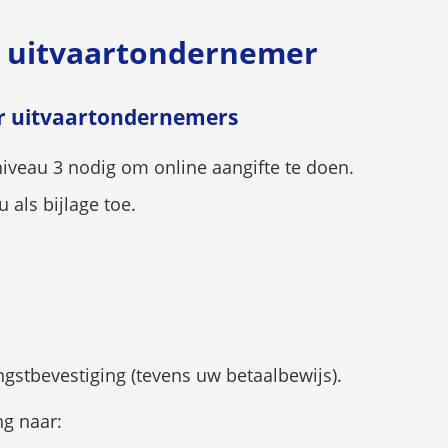
bruik
een
r uitvaartondernemer
telefoonnummer)
er-
ts
or uitvaartondernemers
m
n
iveau 3 nodig om online aangifte te doen.
arde
 als bijlage toe.
ecteren.
gstbevestiging (tevens uw betaalbewijs).
ng naar: