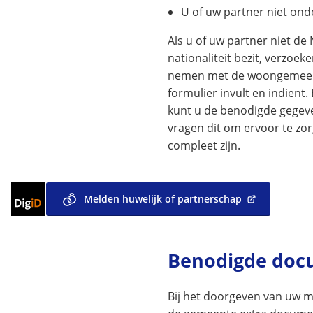
U of uw partner niet ond
Als u of uw partner niet de
nationaliteit bezit, verzoeke
nemen met de woongemeen
formulier invult en indien
kunt u de benodigde gegeve
vragen dit om ervoor te zo
compleet zijn.
Inloggen
Melden huwelijk of partnerschap
(Verwijst
met
naar
DigiD
een
externe
Benodigde do
website)
Bij het doorgeven van uw me