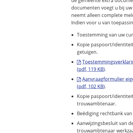
de gemeente extra documen
documenten voegt u bij uw
neemt alleen complete mel
Indien voor u van toepassin
Toestemming van uw cur
Kopie paspoort/identitei
getuigen.
Toestemmingsverklari
(pdf
, 119 KB
)
.
Aanvraagformulier ei
(pdf
, 102 KB
)
.
Kopie paspoort/identitei
trouwambtenaar.
Beëdiging rechtbank va
Aanwijzingsbesluit van 
trouwambtenaar werkzaa