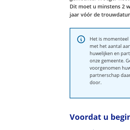
Dit moet u minstens 2 
jaar vóór de trouwdatu
Informatie:
Het is momenteel 
met het aantal aa
huwelijken en par
onze gemeente. G
voorgenomen huwe
partnerschap daar
door.
Voordat u begi