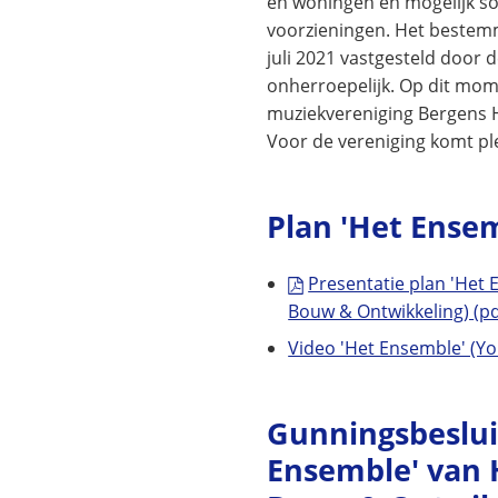
en woningen en mogelijk so
voorzieningen. Het bestemm
juli 2021 vastgesteld door
onherroepelijk. Op dit mom
muziekvereniging Bergens
Voor de vereniging komt ple
Plan 'Het Ense
Presentatie plan 'Het
Bouw & Ontwikkeling)
(p
Video 'Het Ensemble' (Y
Gunningsbeslui
Ensemble' van