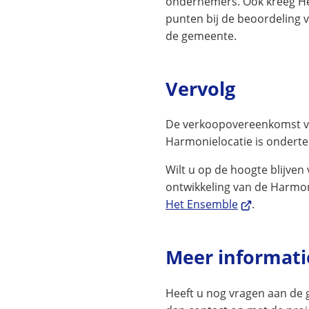
ondernemers. Ook kreeg H
punten bij de beoordeling 
de gemeente.
Vervolg
De verkoopovereenkomst v
Harmonielocatie is ondert
Wilt u op de hoogte blijven
ontwikkeling van de Harmon
(Verwijst
Het Ensemble
.
naar
een
Meer informati
externe
website)
Heeft u nog vragen aan de